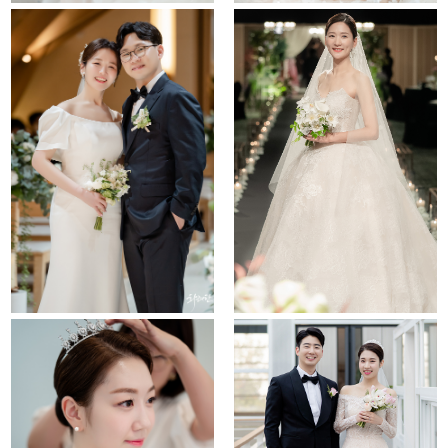
the chapel
conrad hotel
the chapel
le meridien