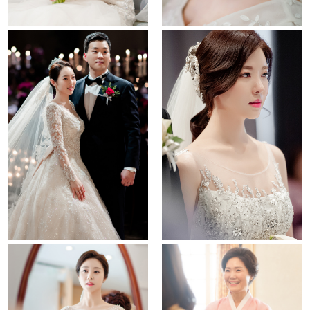
noblevalenti
it convention
raum
walkerhill hotel