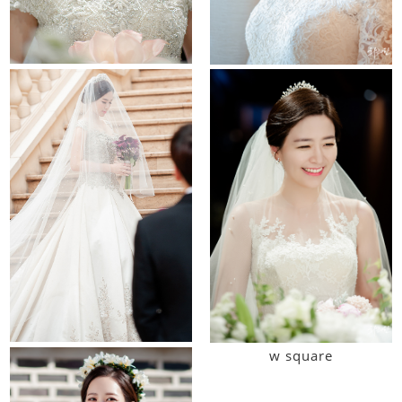
it convention
el tower
raum
w square