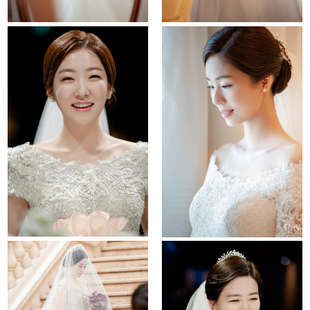
la viedouce
behind story
it convention
el tower