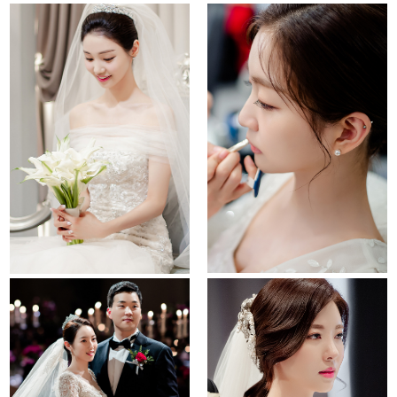
sindorim ramada
la cucina
noblevalenti
it convention