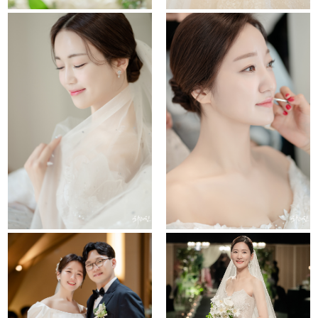
Untitled
lotte
the chapel
conrad hotel