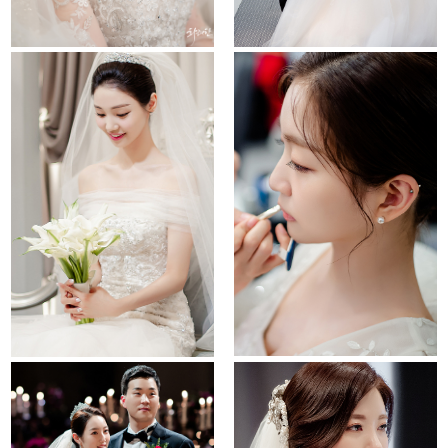
sindorim ramada
la cucina
noblevalenti
it convention