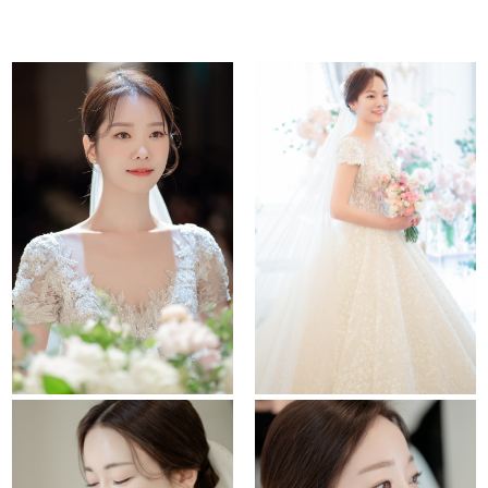
Untitled
lotte