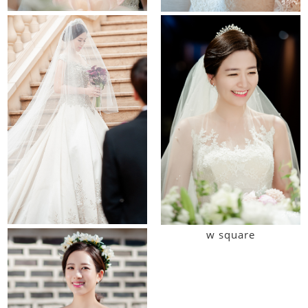
it convention
el tower
raum
w square