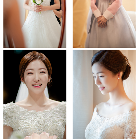
la viedouce
behind story