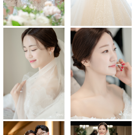
Untitled
lotte
the chapel
conrad hotel