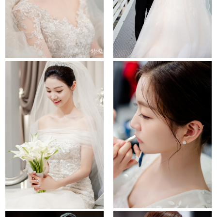
sindorim ramada
la cucina
noblevalenti
it convention